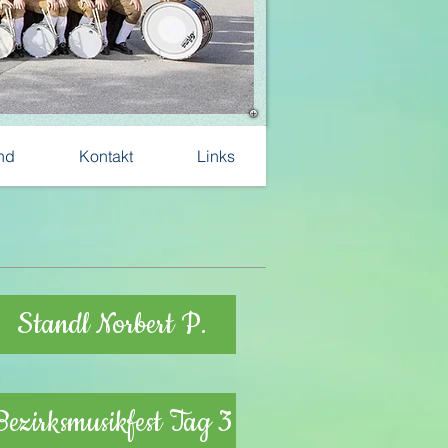
nd
Kontakt
Links
Standl Norbert P.
Bezirksmusikfest Tag 3