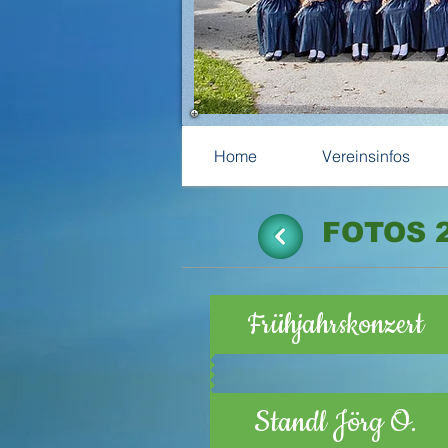
Home
Vereinsinfos
FOTOS 
Frühjahrskonzert
Standl Jörg O.